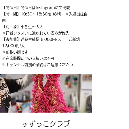
【開催日】開催日はInstagramにて発表
【時 間】10:30～18:30頃 (8H) ※入退出は自
由
【対 象】小学生～大人
※洋裁レッスンに通われている方が優先
【参加費】洋裁生徒様 8,000円/人 ご新規
12,000円/人
※前払い制です
※在席時間だけの支払いは不可
​※キャンセル前提の予約はご遠慮ください
すずっこクラブ