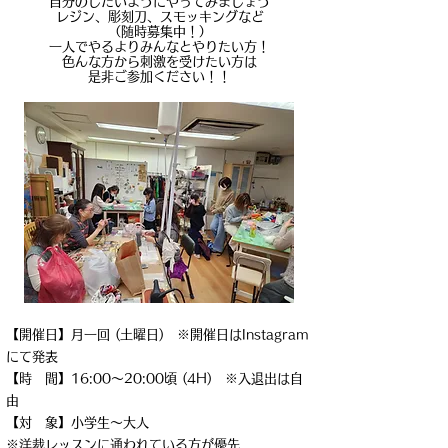
自分のしたいようにやってみましょう
レジン、彫刻刀、スモッキングなど
（随時募集中！）
一人でやるよりみんなとやりたい方！
​色んな方から刺激を受けたい方は
是非ご参加ください！！
【開催日】月一回 (土曜日) ※開催日はInstagram
にて発表
【時 間】16:00～20:00頃 (4H) ※入退出は自
由
【対 象】小学生～大人
※洋裁レッスンに通われている方が優先