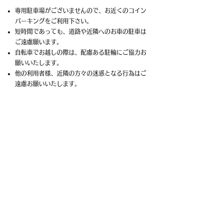
専用駐車場がございませんので、お近くのコイン
パーキングをご利用下さい。
短時間であっても、道路や近隣へのお車の駐車は
ご遠慮願います。
自転車でお越しの際は、配慮ある駐輪にご協力お
願いいたします。
​他の利用者様、近隣の方々の迷惑となる行為はご
遠慮お願いいたします。
8 / その他
教室内外は全面禁煙です。
会員の方への物品販売、勧誘目的でのご入会はお
断りしております。
許可なく会員同士での金銭のやり取り、物品の売
買等はご遠慮お願いいたします。
レッスンの運営に支障をきたす言動があった場
合、受講をお断りする場合がございます。
貴重品の管理は、個人の責任でお願いいたしま
す。