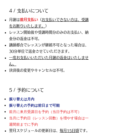
4 / 支払いについて
月謝は
前月支払い
（
お支払いできない方は、受講
をお断りいたします。
）
レッスン開始後や受講時間分のみのお支払い、納
金分の返金は不可。
講師都合でレッスンが継続不可となった場合は、
30分単位で返金させていただきます。
一度お支払いいただいた月謝の返金はいたしませ
ん。
​決済後の変更やキャンセルは不可。
5 / 予約について
振り替えは月内
​振り替えの予約は前日まで可能
前月に来月受講日を予約（当日予約は不可）
当月に予約日（レッスン回数）を増やす場合は一
週間前までに予約
翌月スケジュールの更新日は、
毎月15日頃
です。